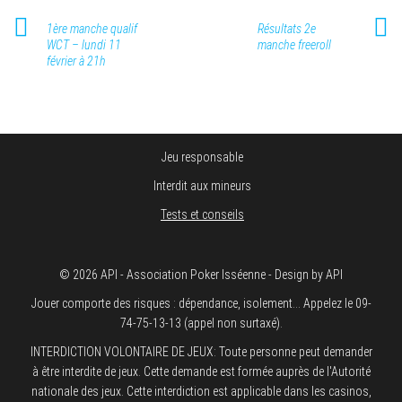
1ère manche qualif
Résultats 2e
WCT – lundi 11
manche freeroll
février à 21h
Jeu responsable
Interdit aux mineurs
Tests et conseils
© 2026 API - Association Poker Isséenne - Design by API
Jouer comporte des risques : dépendance, isolement... Appelez le 09-
74-75-13-13 (appel non surtaxé).
INTERDICTION VOLONTAIRE DE JEUX: Toute personne peut demander
à être interdite de jeux. Cette demande est formée auprès de l'Autorité
nationale des jeux. Cette interdiction est applicable dans les casinos,