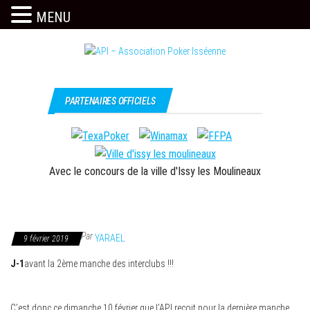
MENU
Skip
to
the
Issy
API –
content
c'est
Association
PARTENAIRES OFFICIELS
l'API
Poker
Isséenne
Avec le concours de la ville d'Issy les Moulineaux
Par
YARAEL
9 février 2019
J-1
avant la 2ème manche des interclubs !!!
C’est donc ce dimanche 10 février que l’API reçoit pour la dernière manche