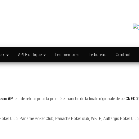
max
API Boutique
Les membres
Le bureau
Contact
eam AP
I est de retour pour la première manche de la finale régionale de ce
CNEC 2
ker Club, Paname Poker Club, Panache Poker club, WBTH, Auffargis Poker Club et 