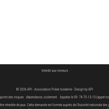
Interdit aux mineurs
© 2026 API - Association Poker Isséenne - Design by API
orte des risques : dépendance, isolement... Appelez le 09- 74-75-13-13 (appel no
terdite de jeux. Cette demande est formée auprès de l'Autorité nationale des jeu