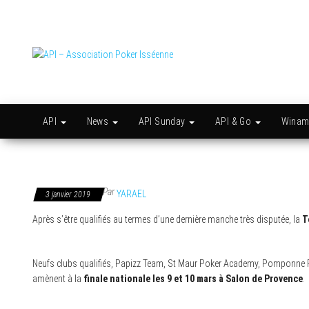
Skip
to
the
content
API –
Issy
c'est
Association
l'API
Poker
Isséenne
API
News
API Sunday
API & Go
Wina
Par
YARAEL
3 janvier 2019
Après s’être qualifiés au termes d’une dernière manche très disputée, la
T
Neufs clubs qualifiés, Papizz Team, St Maur Poker Academy, Pomponne Po
amènent à la
finale nationale les 9 et 10 mars à Salon de Provence
.