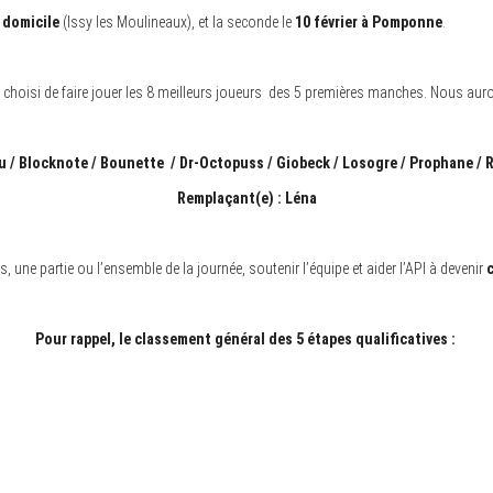
à domicile
(Issy les Moulineaux), et la seconde le
10 février à Pomponne
.
tu a choisi de faire jouer les 8 meilleurs joueurs des 5 premières manches. Nous aur
u / Blocknote / Bounette / Dr-Octopuss / Giobeck / Losogre / Prophane /
Remplaçant(e) : Léna
une partie ou l’ensemble de la journée, soutenir l’équipe et aider l’API à devenir
Pour rappel, le classement général des 5 étapes qualificatives :