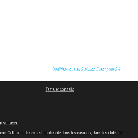
Qualifiez-vous au 2 Million Event pour 2 €
Tests et conseils
n surtaxé).
x. Cette interdiction est applicable dans les casinos, dans les clubs de