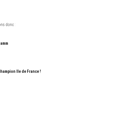
ons donc :
 Ramm
champion Ile de France !