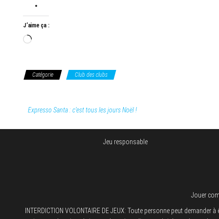
J’aime ça :
Chargement…
Catégorie
Club des clubs
Expresso Santa : c’est tous les jours Noël !
Jeu responsable
Jouer comp
INTERDICTION VOLONTAIRE DE JEUX: Toute personne peut demander à être in