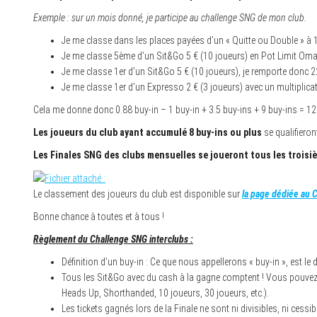
Exemple : sur un mois donné, je participe au challenge SNG de mon club.
Je me classe dans les places payées d’un « Quitte ou Double » à 1
Je me classe 5ème d’un Sit&Go 5 € (10 joueurs) en Pot Limit Omah
Je me classe 1er d’un Sit&Go 5 € (10 joueurs), je remporte donc 22
Je me classe 1er d’un Expresso 2 € (3 joueurs) avec un multiplicat
Cela me donne donc 0.88 buy-in – 1 buy-in + 3.5 buy-ins + 9 buy-ins = 12.
Les joueurs du club ayant accumulé 8 buy-ins ou plus
se qualifieron
Les Finales SNG des clubs mensuelles se joueront tous les troisiè
Le classement des joueurs du club est disponible sur
la page dédiée au 
Bonne chance à toutes et à tous !
Règlement du Challenge SNG interclubs :
Définition d’un buy-in : Ce que nous appellerons « buy-in », est le 
Tous les Sit&Go avec du cash à la gagne comptent ! Vous pouvez jo
Heads Up, Shorthanded, 10 joueurs, 30 joueurs, etc.).
Les tickets gagnés lors de la Finale ne sont ni divisibles, ni cessib