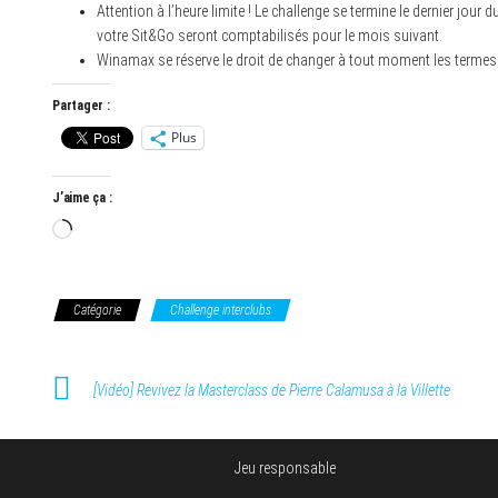
Attention à l’heure limite ! Le challenge se termine le dernier jou
votre Sit&Go seront comptabilisés pour le mois suivant.
Winamax se réserve le droit de changer à tout moment les termes 
Partager :
Plus
J’aime ça :
Chargement…
Catégorie
Challenge interclubs
[Vidéo] Revivez la Masterclass de Pierre Calamusa à la Villette
Jeu responsable