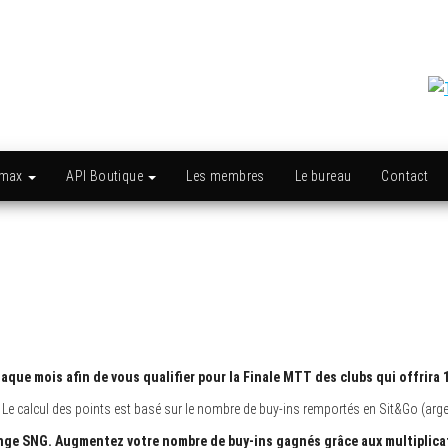
amax
API Boutique
Les membres
Le bureau
Contact
que mois afin de vous qualifier pour la Finale MTT des clubs qui offrira 1
e calcul des points est basé sur le nombre de buy-ins remportés en Sit&Go (argen
enge SNG. Augmentez votre nombre de buy-ins gagnés grâce aux multiplica