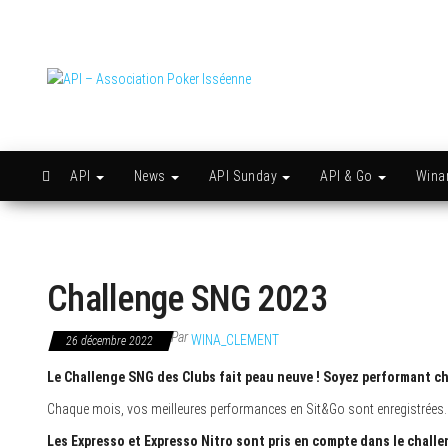
Skip
to
the
content
API –
Issy
c'est
Association
l'API
Poker
Isséenne
API
News
API Sunday
API & Go
Win
Challenge SNG 2023
Par
WINA_CLEMENT
26 décembre 2022
Le Challenge SNG des Clubs fait peau neuve ! Soyez performant cha
Chaque mois, vos meilleures performances en Sit&Go sont enregistrées. L
Les Expresso et Expresso Nitro sont pris en compte dans le chall