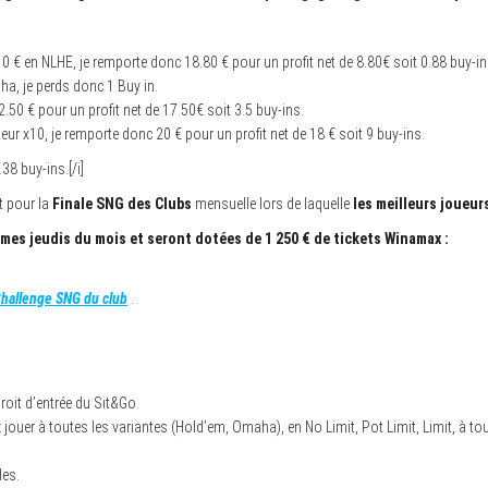
0 € en NLHE, je remporte donc 18.80 € pour un profit net de 8.80€ soit 0.88 buy-in
a, je perds donc 1 Buy in.
.50 € pour un profit net de 17.50€ soit 3.5 buy-ins.
eur x10, je remporte donc 20 € pour un profit net de 18 € soit 9 buy-ins.
38 buy-ins.[/i]
t pour la
Finale SNG des Clubs
mensuelle lors de laquelle
les meilleurs joueur
mes jeudis du mois et seront dotées de 1 250 € de tickets Winamax :
Challenge SNG du club
.
droit d’entrée du Sit&Go.
uer à toutes les variantes (Hold’em, Omaha), en No Limit, Pot Limit, Limit, à tou
les.