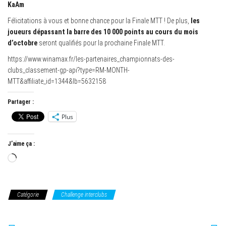
KaAm
Félicitations à vous et bonne chance pour la Finale MTT ! De plus,
les
joueurs dépassant la barre des 10 000 points au cours du mois
d’octobre
seront qualifiés pour la prochaine Finale MTT.
https://www.winamax.fr/les-partenaires_championnats-des-
clubs_classement-gp-api?type=RM-MONTH-
MTT&affiliate_id=1344&lb=5632158
Partager :
Plus
J’aime ça :
Chargement…
Catégorie
Challenge interclubs