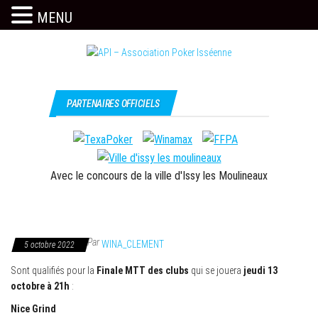
MENU
Skip
to
the
Issy
API –
content
c'est
Association
PARTENAIRES OFFICIELS
l'API
Poker
Isséenne
Avec le concours de la ville d'Issy les Moulineaux
Par
WINA_CLEMENT
5 octobre 2022
Sont qualifiés pour la
Finale MTT des clubs
qui se jouera
jeudi 13
octobre à 21h
:
Nice Grind