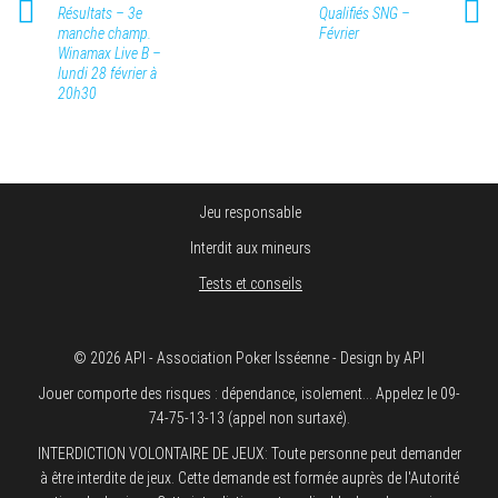
Résultats – 3e
Qualifiés SNG –
manche champ.
Février
Winamax Live B –
lundi 28 février à
20h30
Jeu responsable
Interdit aux mineurs
Tests et conseils
© 2026 API - Association Poker Isséenne - Design by API
Jouer comporte des risques : dépendance, isolement... Appelez le 09-
74-75-13-13 (appel non surtaxé).
INTERDICTION VOLONTAIRE DE JEUX: Toute personne peut demander
à être interdite de jeux. Cette demande est formée auprès de l'Autorité