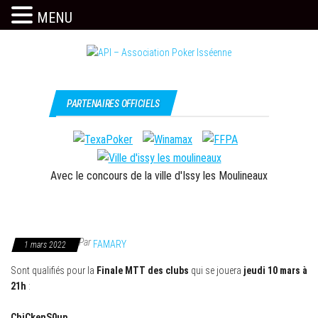
MENU
Skip
to
the
Issy
API –
content
c'est
Association
PARTENAIRES OFFICIELS
l'API
Poker
Isséenne
Avec le concours de la ville d'Issy les Moulineaux
Par
FAMARY
1 mars 2022
Sont qualifiés pour la
Finale MTT des clubs
qui se jouera
jeudi 10 mars à
21h
:
ChiCkenS0up