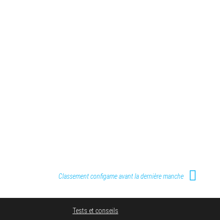
Classement configame avant la dernière manche
Tests et conseils