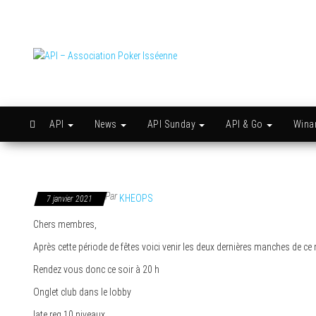
Skip
to
the
content
API –
Issy
c'est
Association
l'API
Poker
Isséenne
API
News
API Sunday
API & Go
Win
Par
KHEOPS
7 janvier 2021
Chers membres,
Après cette période de fêtes voici venir les deux dernières manches de ce
Rendez vous donc ce soir à 20 h
Onglet club dans le lobby
late reg 10 niveaux