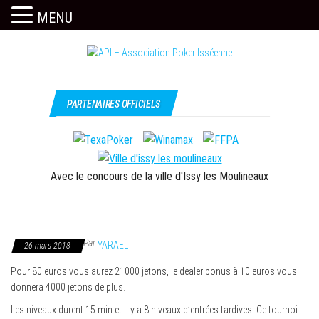
MENU
Skip
to
the
Issy
API –
content
c'est
Association
PARTENAIRES OFFICIELS
l'API
Poker
Isséenne
Avec le concours de la ville d'Issy les Moulineaux
Par
YARAEL
26 mars 2018
Pour 80 euros vous aurez 21000 jetons, le dealer bonus à 10 euros vous
donnera 4000 jetons de plus.
Les niveaux durent 15 min et il y a 8 niveaux d’entrées tardives. Ce tournoi