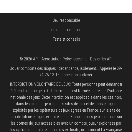
Jeu responsable
Interdit aux mineurs
Tests et conseils
© 2026 API - Association Poker Isséenne - Design by API
Jouer comporte des risques : dépendance, isolement... Appelez le 09-
74-75-13-13 (appel non surtaxé).
INTERDICTION VOLONTAIRE DE JEUX: Toute personne peut demander
à être interdite de jeux. Cette demande est formée auprès de l'Autorité
nationale des jeux. Cette interdiction est applicable dans les casinos,
dans les clubs de jeux, sur les sites de jeux et de paris en ligne
exploités par les opérateurs de jeux agréés en France, sur le site de
jeux de loterie en ligne exploité par La Française des jeux ainsi que sur
les bornes de jeux accessibles avec un compte joueur exploitées par
les opérateurs titulaires de droits exclusifs, notamment La Française