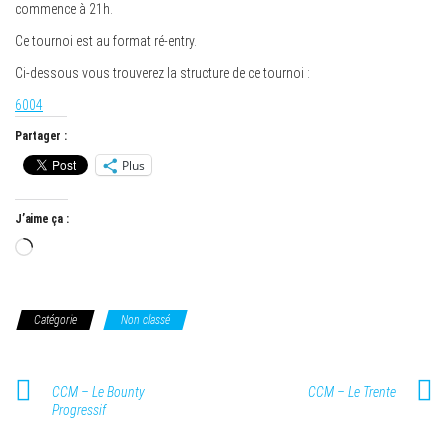
commence à 21h.
Ce tournoi est au format ré-entry.
Ci-dessous vous trouverez la structure de ce tournoi :
6004
Partager :
Plus
J’aime ça :
Chargement…
Catégorie
Non classé
CCM – Le Bounty
CCM – Le Trente
Progressif