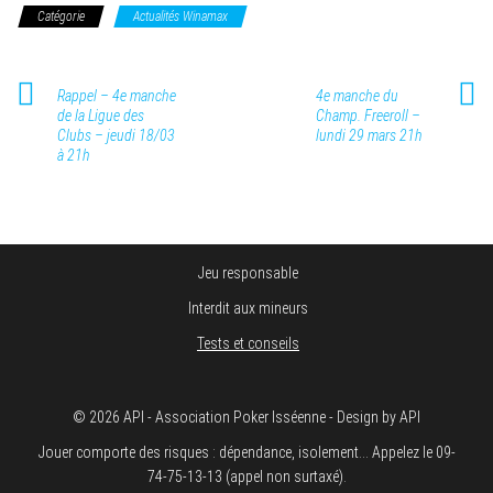
Catégorie
Actualités Winamax
Rappel – 4e manche
4e manche du
de la Ligue des
Champ. Freeroll –
Clubs – jeudi 18/03
lundi 29 mars 21h
à 21h
Jeu responsable
Interdit aux mineurs
Tests et conseils
© 2026 API - Association Poker Isséenne - Design by API
Jouer comporte des risques : dépendance, isolement... Appelez le 09-
74-75-13-13 (appel non surtaxé).