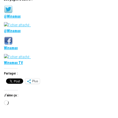
@Winamax
@Winamax
Winamax
Winamax TV
Partager :
Plus
J’aime ça :
Chargement…