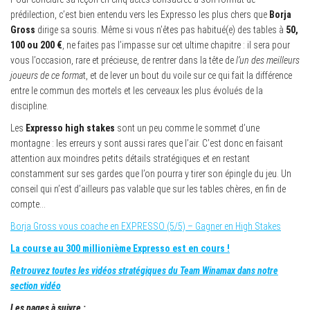
prédilection, c’est bien entendu vers les Expresso les plus chers que
Borja
Gross
dirige sa souris. Même si vous n’êtes pas habitué(e) des tables à
50,
100 ou 200 €
, ne faites pas l’impasse sur cet ultime chapitre : il sera pour
vous l’occasion, rare et précieuse, de rentrer dans la tête de
l’un des meilleurs
joueurs de ce forma
t, et de lever un bout du voile sur ce qui fait la différence
entre le commun des mortels et les cerveaux les plus évolués de la
discipline.
Les
Expresso high stakes
sont un peu comme le sommet d’une
montagne : les erreurs y sont aussi rares que l’air. C’est donc en faisant
attention aux moindres petits détails stratégiques et en restant
constamment sur ses gardes que l’on pourra y tirer son épingle du jeu. Un
conseil qui n’est d’ailleurs pas valable que sur les tables chères, en fin de
compte…
Borja Gross vous coache en EXPRESSO (5/5) – Gagner en High Stakes
La course au 300 millionième Expresso est en cours !
Retrouvez toutes les vidéos stratégiques du Team Winamax dans notre
section vidéo
Les pages à suivre :