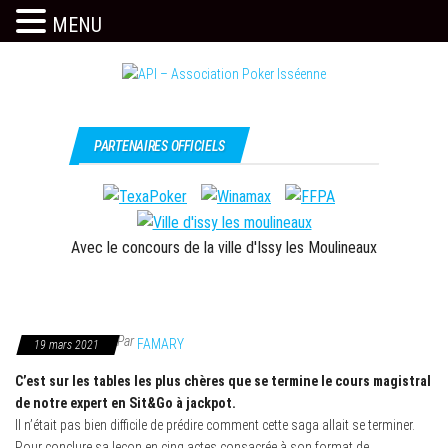
MENU
Skip
to
the
Issy
API –
content
c'est
Association
PARTENAIRES OFFICIELS
l'API
Poker
Isséenne
Avec le concours de la ville d'Issy les Moulineaux
Par
FAMARY
19 mars 2021
C’est sur les tables les plus chères que se termine le cours magistral
de notre expert en Sit&Go à jackpot.
Il n’était pas bien difficile de prédire comment cette saga allait se terminer.
Pour conclure sa leçon en cinq actes consacrée à son format de