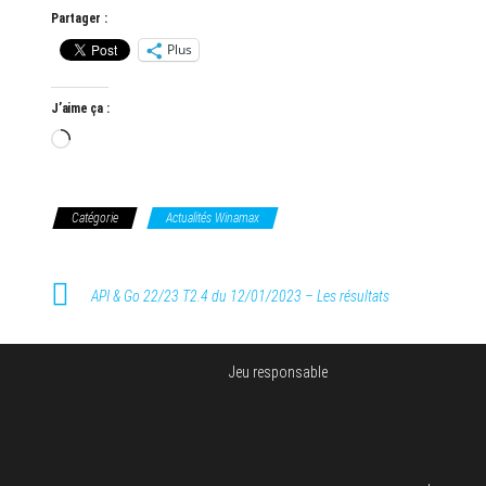
Partager :
Plus
J’aime ça :
Chargement…
Catégorie
Actualités Winamax
API & Go 22/23 T2.4 du 12/01/2023 – Les résultats
Jeu responsable