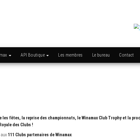
amax
API Boutique
Les membres
Le bureau
Contact
re les fêtes, la reprise des championnats, le Winamax Club Trophy et la pro
Royale des Clubs !
s aux
111 Clubs partenaires de Winamax
.