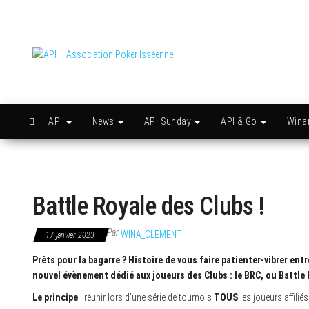
Skip
to
the
content
API –
Issy
c'est
Association
l'API
Poker
Isséenne
API
News
API Sunday
API & Go
Win
Battle Royale des Clubs !
Par
WINA_CLEMENT
17 janvier 2023
Prêts pour la bagarre ? Histoire de vous faire patienter-vibrer ent
nouvel évènement dédié aux joueurs des Clubs : le BRC, ou Battle 
Le principe
: réunir lors d’une série de tournois
TOUS
les joueurs affilié