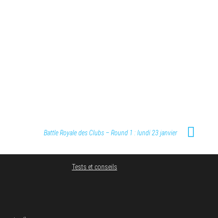
Battle Royale des Clubs – Round 1 : lundi 23 janvier
Tests et conseils