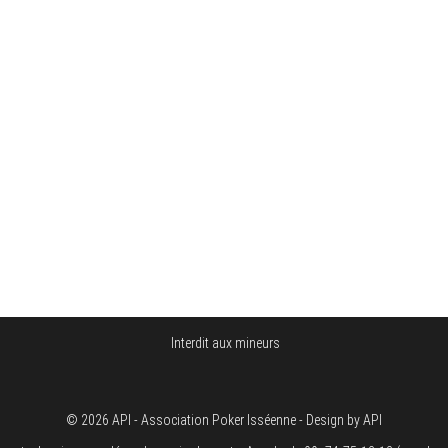
Interdit aux mineurs
© 2026 API - Association Poker Isséenne - Design by API