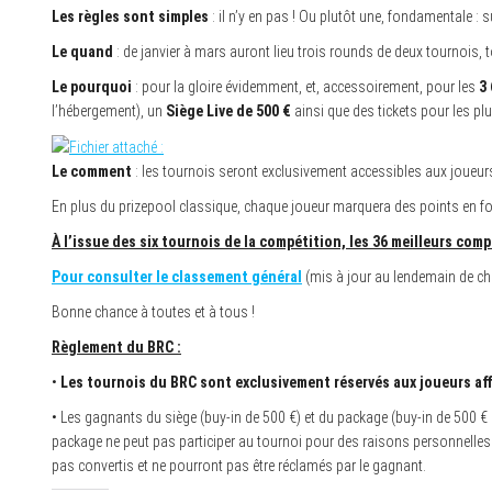
Les règles sont simples
: il n’y en pas ! Ou plutôt une, fondamentale : 
Le quand
: de janvier à mars auront lieu trois rounds de deux tournois,
Le pourquoi
: pour la gloire évidemment, et, accessoirement, pour les
3
l’hébergement), un
Siège Live de 500 €
ainsi que des tickets pour les pl
Le comment
: les tournois seront exclusivement accessibles aux joueurs
En plus du prizepool classique, chaque joueur marquera des points en fo
À l’issue des six tournois de la compétition, les 36 meilleurs com
Pour consulter le classement général
(mis à jour au lendemain de ch
Bonne chance à toutes et à tous !
Règlement du BRC :
•
Les tournois du BRC sont exclusivement réservés aux joueurs aff
• Les gagnants du siège (buy-in de 500 €) et du package (buy-in de 500 € 
package ne peut pas participer au tournoi pour des raisons personnelles
pas convertis et ne pourront pas être réclamés par le gagnant.