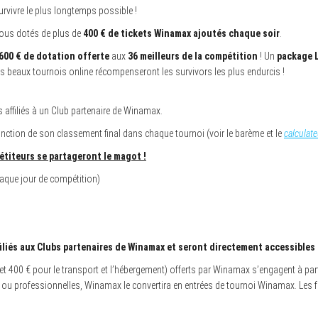
survivre le plus longtemps possible !
 tous dotés de plus de
400 € de tickets Winamax ajoutés chaque soir
.
 600 € de dotation offerte
aux
36 meilleurs de la compétition
! Un
package L
us beaux tournois online récompenseront les survivors les plus endurcis !
 affiliés à un Club partenaire de Winamax.
nction de son classement final dans chaque tournoi (voir le barème et le
calculate
pétiteurs se partageront le magot !
aque jour de compétition)
iliés aux Clubs partenaires de Winamax et seront directement accessibles
et 400 € pour le transport et l’hébergement) offerts par Winamax s’engagent à parti
 ou professionnelles, Winamax le convertira en entrées de tournoi Winamax. Les 