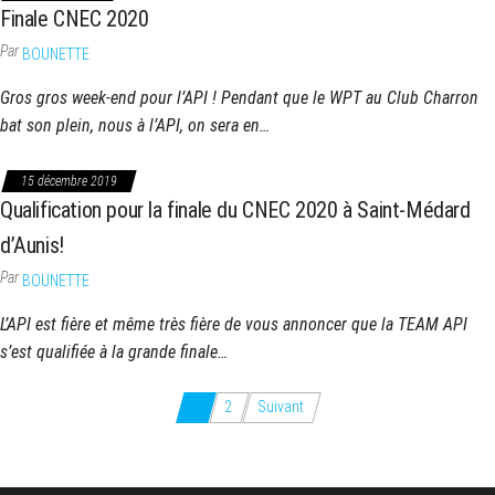
Finale CNEC 2020
Par
BOUNETTE
Gros gros week-end pour l’API ! Pendant que le WPT au Club Charron
bat son plein, nous à l’API, on sera en…
15 décembre 2019
Qualification pour la finale du CNEC 2020 à Saint-Médard
d’Aunis!
Par
BOUNETTE
L’API est fière et même très fière de vous annoncer que la TEAM API
s’est qualifiée à la grande finale…
Pagination
1
2
Suivant
des
publications