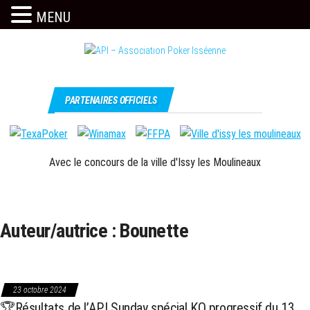
MENU
Skip
to
the
Issy
API –
content
c'est
Association
PARTENAIRES OFFICIELS
l'API
Poker
Isséenne
Avec le concours de la ville d'Issy les Moulineaux
Auteur/autrice :
Bounette
23 octobre 2024
🏆Résultats de l’API Sunday spécial KO progressif du 13