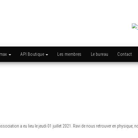
amax
API Boutique
Les membres
Le bureau
Contact
sociation a eu lieu le jeudi 01 juillet 2021. Ravi de nous retrouver en physique,