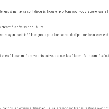
llenges Winamax se sont déroulés. Nous en profitons pour vous rappeler que la fina
 présenté la démission du bureau.
res ayant participé à la cagnotte pour leur cadeau de départ (un beau week-end Rel
t élu à l’unanimité des votants qui vous accueillera à la rentrée. le comité exécuti
aitons la bienvenu à Sebastien. Il aura la responsabilité des relations avec not