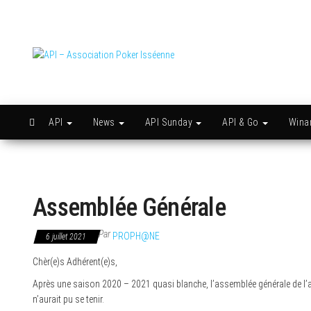
Skip
to
the
content
API –
Issy
c'est
Association
l'API
Poker
Isséenne
API
News
API Sunday
API & Go
Win
Assemblée Générale
Par
PROPH@NE
6 juillet 2021
Chèr(e)s Adhérent(e)s,
Après une saison 2020 – 2021 quasi blanche, l’assemblée générale de l’as
n’aurait pu se tenir.