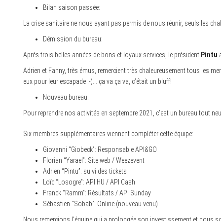
Bilan saison passée:
La crise sanitaire ne nous ayant pas permis de nous réunir, seuls les cha
Démission du bureau:
Après trois belles années de bons et loyaux services, le président
Pintu
a
Adrien et Fanny, très émus, remercient très chaleureusement tous les memb
eux pour leur escapade :-)… ça va ça va, c’était un bluff!
Nouveau bureau:
Pour reprendre nos activités en septembre 2021, c’est un bureau tout neuf e
Six membres supplémentaires viennent compléter cette équipe:
Giovanni “Giobeck”: Responsable API&GO
Florian “Yarael”: Site web / Weezevent
Adrien “Pintu”: suivi des tickets
Loïc “Losogre”: API HU / API Cash
Franck “Ramm”: Résultats / API Sunday
Sébastien “Sobab”: Online (nouveau venu)
Nous remercions l’équipe qui a prolongée son investissement et nous souh