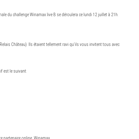
le du challenge Winamax live B se déroulera ce lundi 12 juillet à 21h.
ais Château). Ils étaient tellement ravi qu’ils vous invitent tous avec
f est le suivant:
re partenaire online, Winamax.