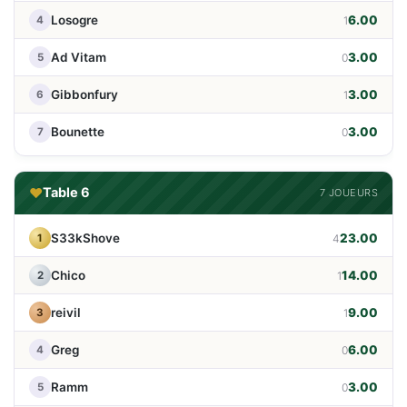
Losogre
6.00
1
4
Ad Vitam
3.00
0
5
Gibbonfury
3.00
1
6
Bounette
3.00
0
7
♥
Table 6
7 JOUEURS
S33kShove
23.00
4
1
Chico
14.00
1
2
reivil
9.00
1
3
Greg
6.00
0
4
Ramm
3.00
0
5