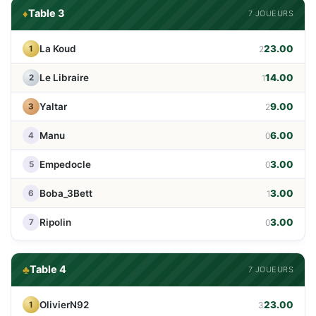
♦
Table 3
7 JOUEURS
La Koud
23.00
2
1
Le Libraire
14.00
1
2
Yaltar
9.00
2
3
Manu
6.00
0
4
Empedocle
3.00
0
5
Boba_3Bett
3.00
1
6
Ripolin
3.00
0
7
♣
Table 4
7 JOUEURS
OlivierN92
23.00
3
1