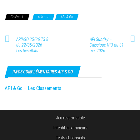
Catégorie
A la une
API & Go
API&GO 25/26 T3.8
API Sunday –
du 22/05/2026 –
Classique N°3 du 31
Les Résultats
mai 2026
INFOS COMPLÉMENTAIRES API & GO
API & Go – Les Classements
Jeu responsable
Interdit aux mineurs
Tests et conseils