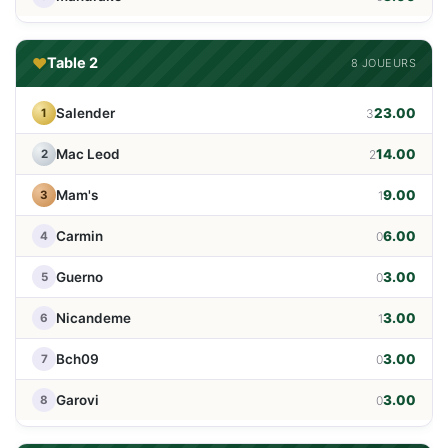
♥
Table 2
8 JOUEURS
Salender
23.00
3
1
Mac Leod
14.00
2
2
Mam's
9.00
1
3
Carmin
6.00
0
4
Guerno
3.00
0
5
Nicandeme
3.00
1
6
Bch09
3.00
0
7
Garovi
3.00
0
8