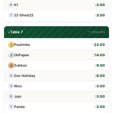
K1
3.00
0
6
22-Ghost22
3.00
0
7
♦
Table 7
7 JOUEURS
Poutrinho
23.00
2
1
OhPapae
14.00
2
2
Zubbaz
9.00
2
3
Doc Holliday
6.00
0
4
Nico
3.00
0
5
Jojo
3.00
0
6
Panda
3.00
0
7