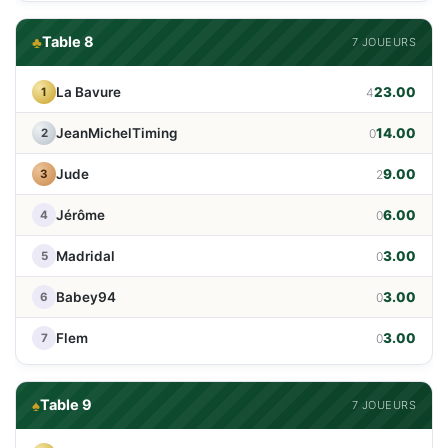
♣
Table 8
7 JOUEURS
La Bavure
23.00
4
1
JeanMichelTiming
14.00
0
2
Jude
9.00
2
3
Jérôme
6.00
0
4
Madridal
3.00
0
5
Babey94
3.00
0
6
Flem
3.00
0
7
♠
Table 9
7 JOUEURS