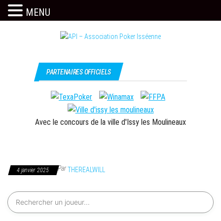
MENU
Skip
to
the
Issy
API –
content
c'est
Association
PARTENAIRES OFFICIELS
l'API
Poker
Isséenne
Avec le concours de la ville d'Issy les Moulineaux
Par
THEREALWILL
4 janvier 2025