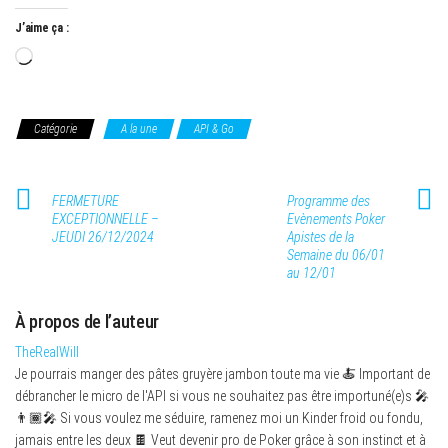
J’aime ça :
Chargement…
Catégorie
A la une
API & Go
FERMETURE
Programme des
EXCEPTIONNELLE –
Evènements Poker
JEUDI 26/12/2024
Apistes de la
Semaine du 06/01
au 12/01
À propos de l’auteur
TheRealWill
Je pourrais manger des pâtes gruyère jambon toute ma vie 🍝 Important de
débrancher le micro de l'API si vous ne souhaitez pas être importuné(e)s 🎤
👨🏾‍🎤 Si vous voulez me séduire, ramenez moi un Kinder froid ou fondu,
jamais entre les deux 🍫 Veut devenir pro de Poker grâce à son instinct et à