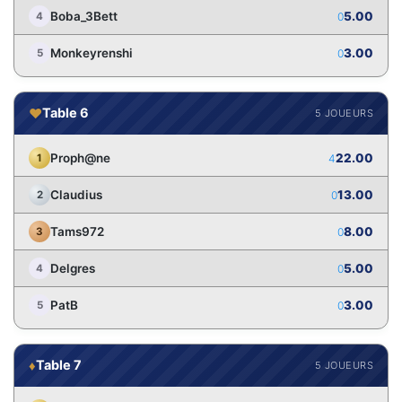
Boba_3Bett
5.00
0
4
Monkeyrenshi
3.00
0
5
♥
Table 6
5 JOUEURS
Proph@ne
22.00
4
1
Claudius
13.00
0
2
Tams972
8.00
0
3
Delgres
5.00
0
4
PatB
3.00
0
5
♦
Table 7
5 JOUEURS