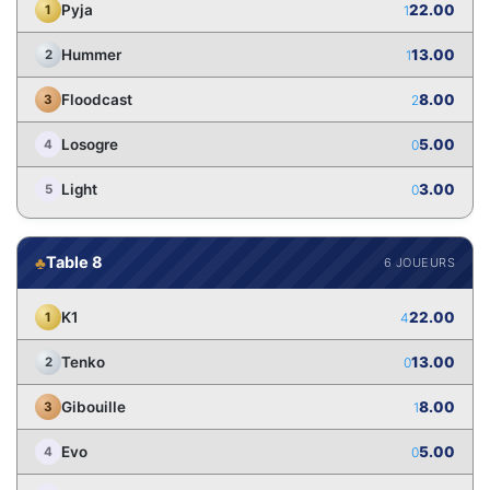
Pyja
22.00
1
1
Hummer
13.00
1
2
Floodcast
8.00
2
3
Losogre
5.00
0
4
Light
3.00
0
5
♣
Table 8
6 JOUEURS
K1
22.00
4
1
Tenko
13.00
0
2
Gibouille
8.00
1
3
Evo
5.00
0
4