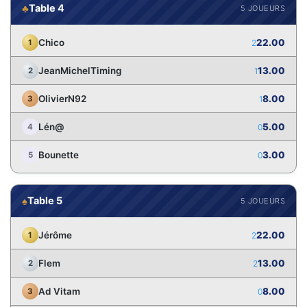
♣
Table 4
5 JOUEURS
Chico
22.00
2
1
JeanMichelTiming
13.00
1
2
OlivierN92
8.00
1
3
Lén@
5.00
0
4
Bounette
3.00
0
5
♠
Table 5
5 JOUEURS
Jérôme
22.00
2
1
Flem
13.00
2
2
Ad Vitam
8.00
0
3