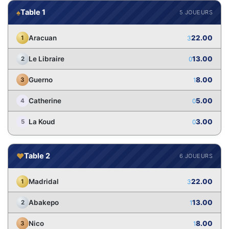
♠
Table 1
5 JOUEURS
Aracuan
22.00
3
1
Le Libraire
13.00
0
2
Guerno
8.00
1
3
Catherine
5.00
0
4
La Koud
3.00
0
5
♥
Table 2
6 JOUEURS
Madridal
22.00
3
1
Abakepo
13.00
1
2
Nico
8.00
1
3