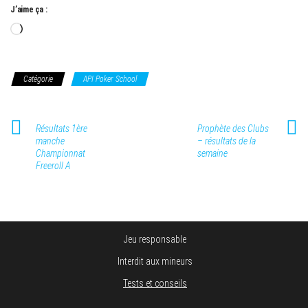
J’aime ça :
Chargement…
Catégorie
API Poker School
Résultats 1ère
Prophète des Clubs
manche
– résultats de la
Championnat
semaine
Freeroll A
Jeu responsable
Interdit aux mineurs
Tests et conseils