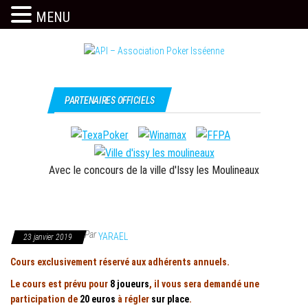
MENU
Skip
to
the
Issy
API –
content
c'est
Association
PARTENAIRES OFFICIELS
l'API
Poker
Isséenne
Avec le concours de la ville d'Issy les Moulineaux
Par
YARAEL
23 janvier 2019
Cours exclusivement réservé aux adhérents annuels.
Le cours est prévu pour
8 joueurs
, il vous sera demandé une
participation de
20 euros
à régler
sur place
.