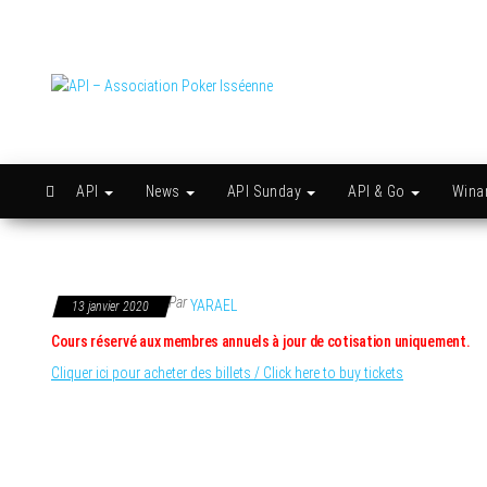
Skip
to
the
content
API –
Issy
c'est
Association
l'API
Poker
Isséenne
API
News
API Sunday
API & Go
Win
Par
YARAEL
13 janvier 2020
Cours réservé aux membres annuels à jour de cotisation uniquement.
Cliquer ici pour acheter des billets / Click here to buy tickets