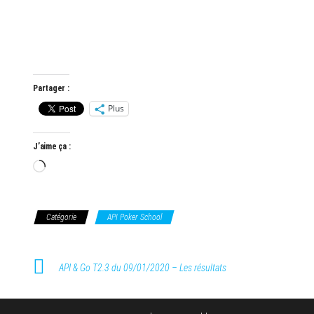
Partager :
Plus
J’aime ça :
Chargement…
Catégorie
API Poker School
API & Go T2.3 du 09/01/2020 – Les résultats