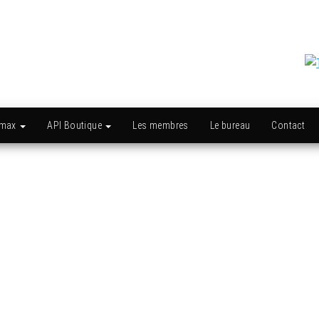
amax
API Boutique
Les membres
Le bureau
Contact