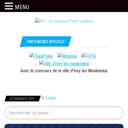
MENU
Skip
to
the
Issy
API –
content
c'est
Association
PARTENAIRES OFFICIELS
l'API
Poker
Isséenne
Avec le concours de la ville d'Issy les Moulineaux
Par
RAMM
29 décembre 2022