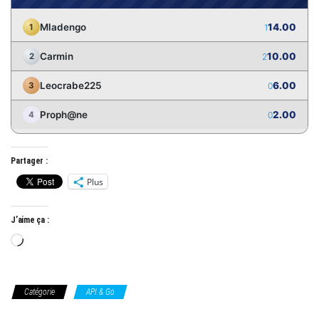
Mladengo
14.00
1
1
Carmin
10.00
2
2
Leocrabe225
6.00
0
3
Proph@ne
2.00
0
4
Partager :
Plus
J’aime ça :
Chargement…
Catégorie
API & Go