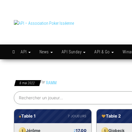
Skip
to
the
content
API –
Issy
c'est
Association
l'API
Poker
Isséenne
API
News
API Sunday
API & Go
Win
Par
RAMM
8 mai 2022
♠
Table 1
♥
Table 2
7 JOUEURS
Jérôme
17.00
Giobeck
2
1
1