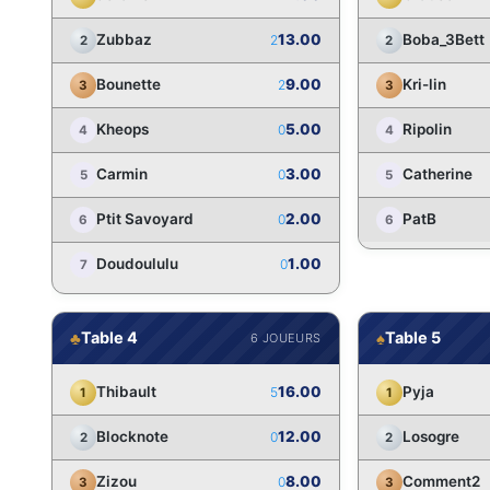
Zubbaz
13.00
Boba_3Bett
2
2
2
Bounette
9.00
Kri-lin
2
3
3
Kheops
5.00
Ripolin
0
4
4
Carmin
3.00
Catherine
0
5
5
Ptit Savoyard
2.00
PatB
0
6
6
Doudoululu
1.00
0
7
♣
Table 4
♠
Table 5
6 JOUEURS
Thibault
16.00
Pyja
5
1
1
Blocknote
12.00
Losogre
0
2
2
Zizou
8.00
Comment2
0
3
3