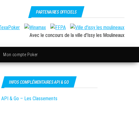
PARTENAIRES OFFICIELS
Avec le concours de la ville d'Issy les Moulineaux
Mon compte Poker
INFOS COMPLÉMENTAIRES API & GO
API & Go – Les Classements