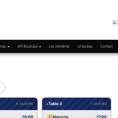
amax
API Boutique
Les membres
Le bureau
Contact
♦
Table 3
6 JOUEURS
7 JOUEURS
16.00
Makoche
17.00
3
2
1