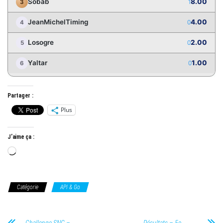
Sobab
8.00
1
3
JeanMichelTiming
4.00
0
4
Losogre
2.00
0
5
Yaltar
1.00
0
6
Partager :
Plus
J’aime ça :
Chargement…
Catégorie
API & Go
Challenge SNG –
Résultats – 5e