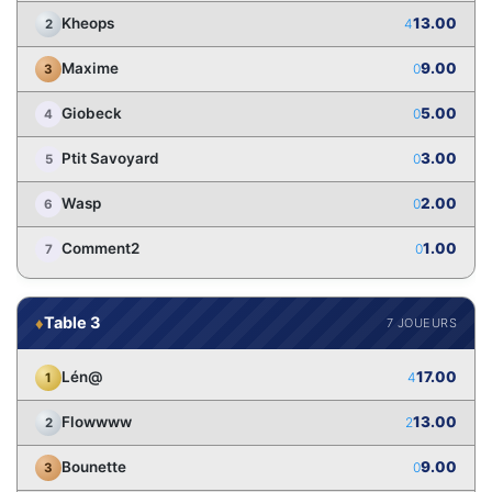
Kheops
13.00
4
2
Maxime
9.00
0
3
Giobeck
5.00
0
4
Ptit Savoyard
3.00
0
5
Wasp
2.00
0
6
Comment2
1.00
0
7
♦
Table 3
7 JOUEURS
Lén@
17.00
4
1
Flowwww
13.00
2
2
Bounette
9.00
0
3