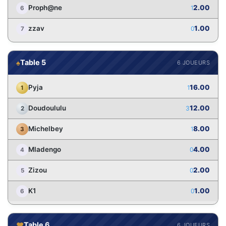
Proph@ne
2.00
1
6
zzav
1.00
0
7
♠
Table 5
6 JOUEURS
Pyja
16.00
1
1
Doudoululu
12.00
3
2
Michelbey
8.00
1
3
Mladengo
4.00
0
4
Zizou
2.00
0
5
K1
1.00
0
6
♥
Table 6
6 JOUEURS