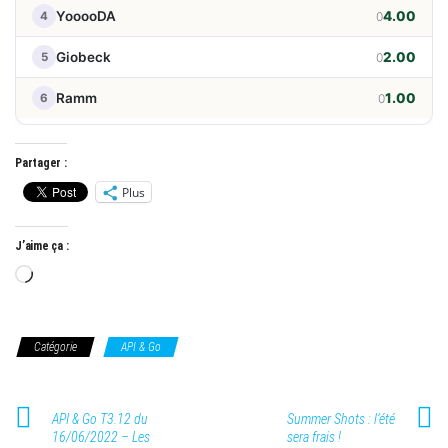
YooooDA
4.00
0
4
Giobeck
2.00
0
5
Ramm
1.00
0
6
Partager :
Plus
J’aime ça :
Chargement…
Catégorie
API & Go
API & Go T3.12 du
Summer Shots : l’été
16/06/2022 – Les
sera frais !