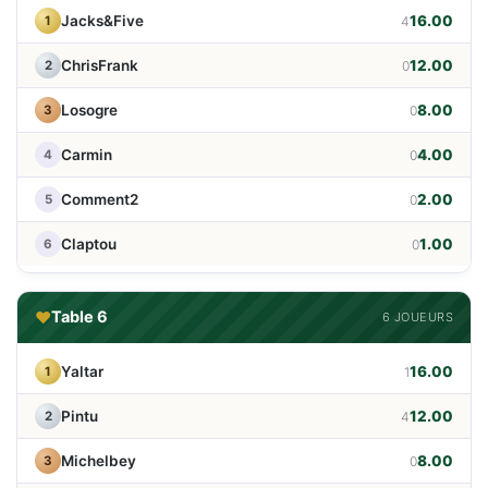
Jacks&Five
16.00
4
1
ChrisFrank
12.00
0
2
Losogre
8.00
0
3
Carmin
4.00
0
4
Comment2
2.00
0
5
Claptou
1.00
0
6
♥
Table 6
6 JOUEURS
Yaltar
16.00
1
1
Pintu
12.00
4
2
Michelbey
8.00
0
3