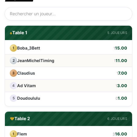
♠
Table 1
5 JOUEURS
Boba_3Bett
15.00
1
1
JeanMichelTiming
11.00
1
2
Claudius
7.00
1
3
Ad Vitam
3.00
1
4
Doudoululu
1.00
0
5
♥
Table 2
6 JOUEURS
Flem
16.00
3
1