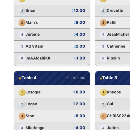
Brice
12.00
Crevette
2
2
2
Mam's
8.00
PatB
2
3
3
Jérôme
4.00
JeanMichel
0
4
4
Ad Vitam
2.00
Catherine
0
5
5
ImAAlcalliKK
1.00
Ripolin
0
6
6
♣
Table 4
♠
Table 5
6 JOUEURS
Losogre
16.00
Kheops
1
1
1
Logan
12.00
Gui
1
2
2
Stan
8.00
CHRIS9234
2
3
3
Mladengo
4.00
Jaden
1
4
4