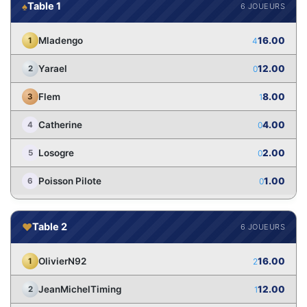
♠
Table 1
6 JOUEURS
Mladengo
16.00
4
1
Yarael
12.00
0
2
Flem
8.00
1
3
Catherine
4.00
0
4
Losogre
2.00
0
5
Poisson Pilote
1.00
0
6
♥
Table 2
6 JOUEURS
OlivierN92
16.00
2
1
JeanMichelTiming
12.00
1
2