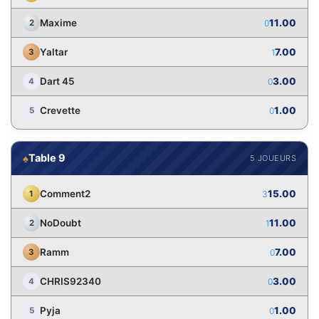
Maxime
11.00
0
2
Yaltar
7.00
1
3
Dart 45
3.00
0
4
Crevette
1.00
0
5
♠
Table 9
5 JOUEURS
Comment2
15.00
3
1
NoDoubt
11.00
1
2
Ramm
7.00
0
3
CHRIS92340
3.00
0
4
Pyja
1.00
0
5