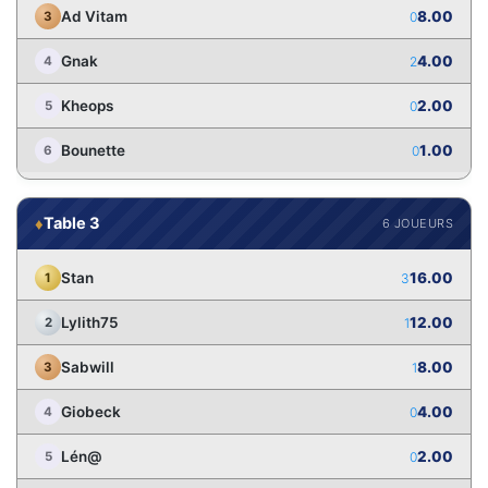
Ad Vitam
8.00
0
3
Gnak
4.00
2
4
Kheops
2.00
0
5
Bounette
1.00
0
6
♦
Table 3
6 JOUEURS
Stan
16.00
3
1
Lylith75
12.00
1
2
Sabwill
8.00
1
3
Giobeck
4.00
0
4
Lén@
2.00
0
5