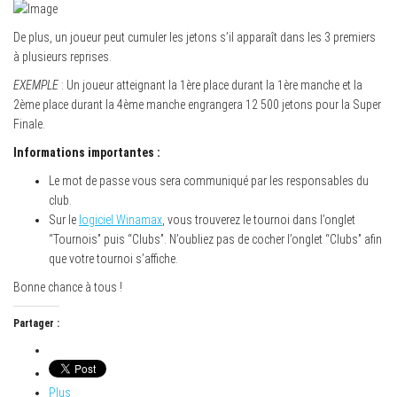
De plus, un joueur peut cumuler les jetons s’il apparaît dans les 3 premiers
à plusieurs reprises.
EXEMPLE
: Un joueur atteignant la 1ère place durant la 1ère manche et la
2ème place durant la 4ème manche engrangera 12 500 jetons pour la Super
Finale.
Informations importantes :
Le mot de passe vous sera communiqué par les responsables du
club.
Sur le
logiciel Winamax
, vous trouverez le tournoi dans l’onglet
“Tournois” puis “Clubs”. N’oubliez pas de cocher l’onglet “Clubs” afin
que votre tournoi s’affiche.
Bonne chance à tous !
Partager :
Plus