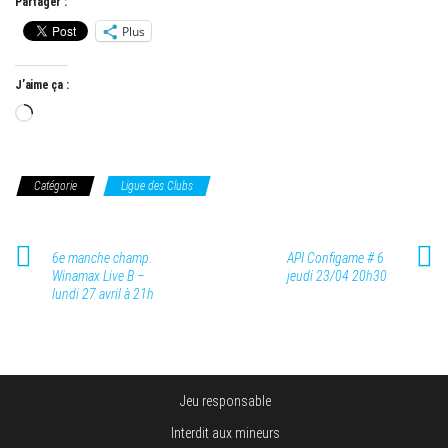
Partager :
Plus
J’aime ça :
Chargement…
Catégorie
Ligue des Clubs
6e manche champ.
API Configame # 6
Winamax Live B –
jeudi 23/04 20h30
lundi 27 avril à 21h
Jeu responsable
Interdit aux mineurs