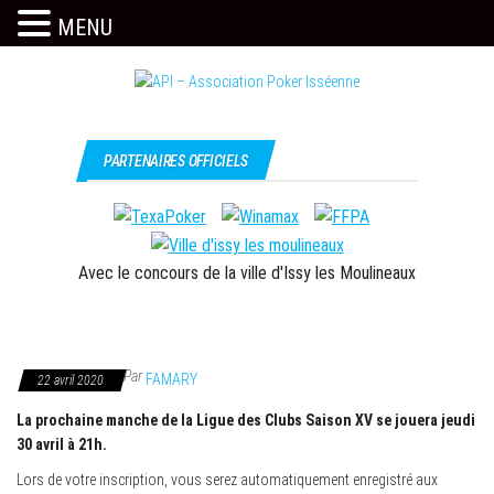
MENU
Skip
to
the
Issy
API –
content
c'est
Association
PARTENAIRES OFFICIELS
l'API
Poker
Isséenne
Avec le concours de la ville d'Issy les Moulineaux
Par
FAMARY
22 avril 2020
La prochaine manche de la Ligue des Clubs Saison XV se jouera jeudi
30 avril à 21h.
Lors de votre inscription, vous serez automatiquement enregistré aux