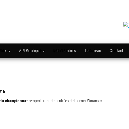
amax
API Boutique
Les membres
Le bureau
Contact
21h
.
s du championnat
remporteront des entrées de tournoi Winamax :