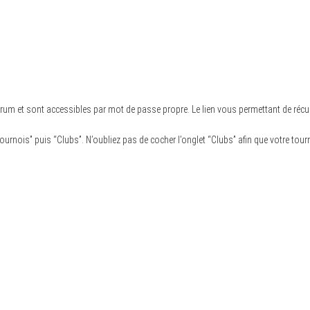
orum et sont accessibles par mot de passe propre. Le lien vous permettant de ré
ournois” puis “Clubs”. N’oubliez pas de cocher l’onglet “Clubs” afin que votre tourn