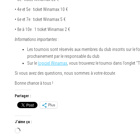
• 4e et 5e : ticket Winamax 10 €
• 6e et 7e : ticket Winamax 5 €
• 8e à 10e : 1 ticket Winamax 2 €
Informations importantes :
Les tournois sont réservés aux membres du club inscrits sur le f
prochainement par le responsable du club.
Sur le
logiciel Winamax
, vous trouverez le tournoi dans l’onglet “T
Si vous avez des questions, nous sommes à votre écoute.
Bonne chance à tous !
Partager :
Plus
J’aime ça :
Chargement…