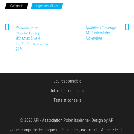
Catégorie
Ligue des Clubs
Résultats – 7e
Qualifiés Challenge
manche Champ.
MTT interclubs
Winamax Live A –
Novembre
lundi 29 novembre à
21h
Jeu responsable
Interdit aux mineurs
Tests et conseils
© 2026 API - Association Poker Isséenne - Design by API
Jouer comporte des risques : dépendance, isolement... Appelez le 09-