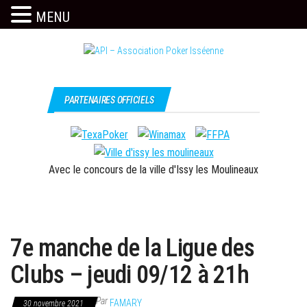
MENU
Skip
to
the
Issy
API –
content
c'est
Association
PARTENAIRES OFFICIELS
l'API
Poker
Isséenne
Avec le concours de la ville d'Issy les Moulineaux
7e manche de la Ligue des
Clubs – jeudi 09/12 à 21h
Par
FAMARY
30 novembre 2021