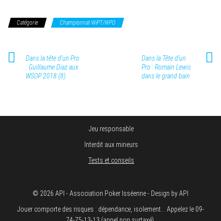
Catégorie
Championnat WiPT/WPO
Dans la tête d’un Pro
Dans la Tête d’un
: Guillaume Diaz aux
Pro : Romain Lewis
WSOP 2018 (8)
dans le grand bain
Jeu responsable
Interdit aux mineurs
Tests et conseils
© 2026 API - Association Poker Isséenne - Design by API
Jouer comporte des risques : dépendance, isolement... Appelez le 09-
74-75-13-13 (appel non surtaxé).