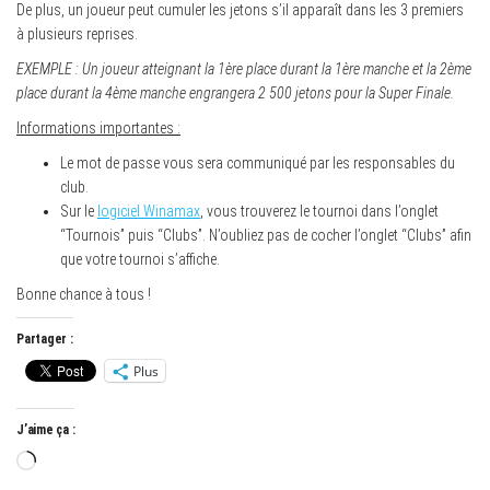
De plus, un joueur peut cumuler les jetons s’il apparaît dans les 3 premiers
à plusieurs reprises.
EXEMPLE : Un joueur atteignant la 1ère place durant la 1ère manche et la 2ème
place durant la 4ème manche engrangera 2 500 jetons pour la Super Finale.
Informations importantes :
Le mot de passe vous sera communiqué par les responsables du
club.
Sur le
logiciel Winamax
, vous trouverez le tournoi dans l’onglet
“Tournois” puis “Clubs”. N’oubliez pas de cocher l’onglet “Clubs” afin
que votre tournoi s’affiche.
Bonne chance à tous !
Partager :
Plus
J’aime ça :
Chargement…