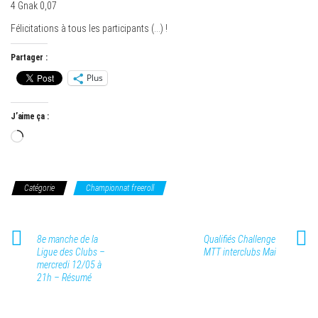
4 Gnak 0,07
Félicitations à tous les participants (…) !
Partager :
Plus
J’aime ça :
Chargement…
Catégorie
Championnat freeroll
8e manche de la
Qualifiés Challenge
Ligue des Clubs –
MTT interclubs Mai
mercredi 12/05 à
21h – Résumé