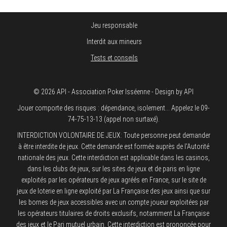
Jeu responsable
Interdit aux mineurs
Tests et conseils
© 2026 API - Association Poker Isséenne - Design by API
Jouer comporte des risques : dépendance, isolement... Appelez le 09-
74-75-13-13 (appel non surtaxé).
INTERDICTION VOLONTAIRE DE JEUX: Toute personne peut demander
à être interdite de jeux. Cette demande est formée auprès de l'Autorité
nationale des jeux. Cette interdiction est applicable dans les casinos,
dans les clubs de jeux, sur les sites de jeux et de paris en ligne
exploités par les opérateurs de jeux agréés en France, sur le site de
jeux de loterie en ligne exploité par La Française des jeux ainsi que sur
les bornes de jeux accessibles avec un compte joueur exploitées par
les opérateurs titulaires de droits exclusifs, notamment La Française
des jeux et le Pari mutuel urbain. Cette interdiction est prononcée pour