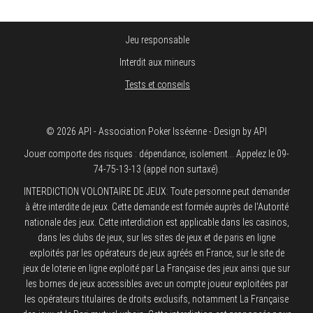
Jeu responsable
Interdit aux mineurs
Tests et conseils
© 2026 API - Association Poker Isséenne - Design by API
Jouer comporte des risques : dépendance, isolement... Appelez le 09-
74-75-13-13 (appel non surtaxé).
INTERDICTION VOLONTAIRE DE JEUX: Toute personne peut demander
à être interdite de jeux. Cette demande est formée auprès de l'Autorité
nationale des jeux. Cette interdiction est applicable dans les casinos,
dans les clubs de jeux, sur les sites de jeux et de paris en ligne
exploités par les opérateurs de jeux agréés en France, sur le site de
jeux de loterie en ligne exploité par La Française des jeux ainsi que sur
les bornes de jeux accessibles avec un compte joueur exploitées par
les opérateurs titulaires de droits exclusifs, notamment La Française