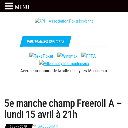
MENU
Skip
to
the
Issy
API –
content
c'est
Association
PARTENAIRES OFFICIELS
l'API
Poker
Isséenne
Avec le concours de la ville d'Issy les Moulineaux
5e manche champ Freeroll A –
lundi 15 avril à 21h
Par
SABEESHAN
15 avril 2019