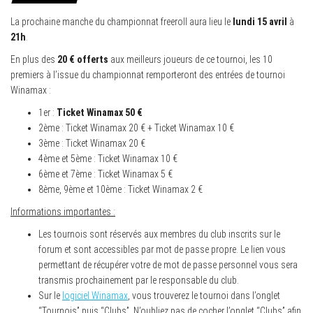
La prochaine manche du championnat freeroll aura lieu le
lundi 15 avril
à
21h
.
En plus des
20 € offerts
aux meilleurs joueurs de ce tournoi, les 10
premiers à l’issue du championnat remporteront des entrées de tournoi
Winamax :
1er :
Ticket Winamax 50 €
2ème : Ticket Winamax 20 € + Ticket Winamax 10 €
3ème : Ticket Winamax 20 €
4ème et 5ème : Ticket Winamax 10 €
6ème et 7ème : Ticket Winamax 5 €
8ème, 9ème et 10ème : Ticket Winamax 2 €
Informations importantes :
Les tournois sont réservés aux membres du club inscrits sur le
forum et sont accessibles par mot de passe propre. Le lien vous
permettant de récupérer votre de mot de passe personnel vous sera
transmis prochainement par le responsable du club.
Sur le
logiciel Winamax
, vous trouverez le tournoi dans l’onglet
“Tournois” puis “Clubs”. N’oubliez pas de cocher l’onglet “Clubs” afin