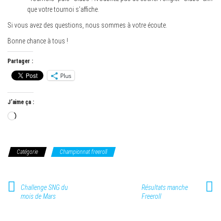
que votre tournoi s’affiche.
Si vous avez des questions, nous sommes à votre écoute.
Bonne chance à tous !
Partager :
Plus
J’aime ça :
Chargement…
Catégorie
Championnat freeroll
Challenge SNG du
Résultats manche
mois de Mars
Freeroll