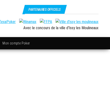
PARTENAIRES OFFICIELS
Avec le concours de la ville d'Issy les Moulineaux
Mon compte Poker