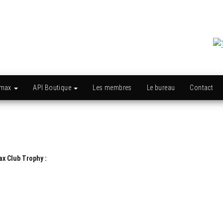
amax
API Boutique
Les membres
Le bureau
Contact
ax Club Trophy :