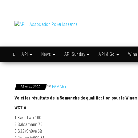
Skip
to
the
content
API –
Issy
c'est
Association
l'API
Poker
Isséenne
API
News
API Sunday
API & Go
Win
Par
FAMARY
24 mars 2020
Voici les résultats de la 5e manche de qualification pour le Winam
WCT A
1 KassTwo 100
2 Salsamann 79
3 S33kSh0ve 68
4 Bounette999 61