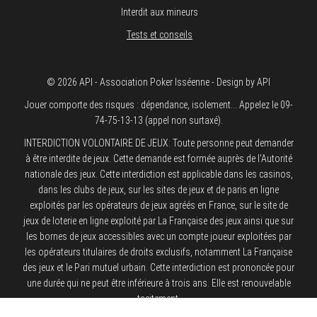
Interdit aux mineurs
Tests et conseils
© 2026 API - Association Poker Isséenne - Design by API
Jouer comporte des risques : dépendance, isolement... Appelez le 09-
74-75-13-13 (appel non surtaxé).
INTERDICTION VOLONTAIRE DE JEUX: Toute personne peut demander
à être interdite de jeux. Cette demande est formée auprès de l'Autorité
nationale des jeux. Cette interdiction est applicable dans les casinos,
dans les clubs de jeux, sur les sites de jeux et de paris en ligne
exploités par les opérateurs de jeux agréés en France, sur le site de
jeux de loterie en ligne exploité par La Française des jeux ainsi que sur
les bornes de jeux accessibles avec un compte joueur exploitées par
les opérateurs titulaires de droits exclusifs, notamment La Française
des jeux et le Pari mutuel urbain. Cette interdiction est prononcée pour
une durée qui ne peut être inférieure à trois ans. Elle est renouvelable
tacitement.