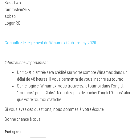
KassTwo
rammstein268
sobab
LoganRC
Consultez le règlement du Winamax Club Trophy 2020
Informations importantes :
Un ticket d’entrée sera crédité sur votre compte Winamax dans un
délai de 48 heures. Il vous permettra de vous inscrire au tournoi.
Sur le logiciel Winamax, vous trouverez le tournoi dans l’onglet
‘Tournois’ puis ‘Clubs’. N’oubliez pas de cocher l’onglet ‘Clubs’ afin
que votre tournoi s’affiche.
Si vous avez des questions, nous sommes à votre écoute.
Bonne chance à tous !
Partager :