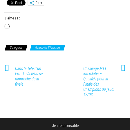
Plus
J’aime ça :
Chargement…
Catégorie
Actualités Winamax
Dans la Tête d’un
Challenge MTT
Pro : LeVietF0u se
Interclubs –
rapproche de la
Qualifiés pour la
finale
Finale des
Champions du jeudi
12/03
Jeu responsable