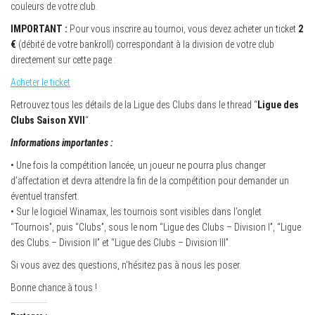
couleurs de votre club.
IMPORTANT :
Pour vous inscrire au tournoi, vous devez acheter un ticket
2
€
(débité de votre bankroll) correspondant à la division de votre club
directement sur cette page :
Acheter le ticket
Retrouvez tous les détails de la Ligue des Clubs dans le thread “
Ligue des
Clubs Saison XVII
“.
Informations importantes :
• Une fois la compétition lancée, un joueur ne pourra plus changer
d’affectation et devra attendre la fin de la compétition pour demander un
éventuel transfert.
• Sur le logiciel Winamax, les tournois sont visibles dans l’onglet
“Tournois”, puis “Clubs”, sous le nom “Ligue des Clubs – Division I”, “Ligue
des Clubs – Division II” et “Ligue des Clubs – Division III”.
Si vous avez des questions, n’hésitez pas à nous les poser.
Bonne chance à tous !