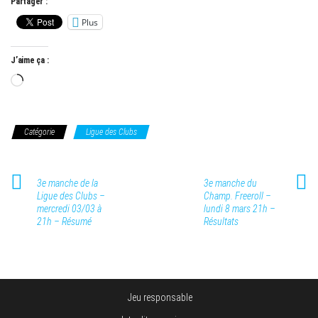
Partager :
Plus
J’aime ça :
Chargement…
Catégorie
Ligue des Clubs
3e manche de la
3e manche du
Ligue des Clubs –
Champ. Freeroll –
mercredi 03/03 à
lundi 8 mars 21h –
21h – Résumé
Résultats
Jeu responsable