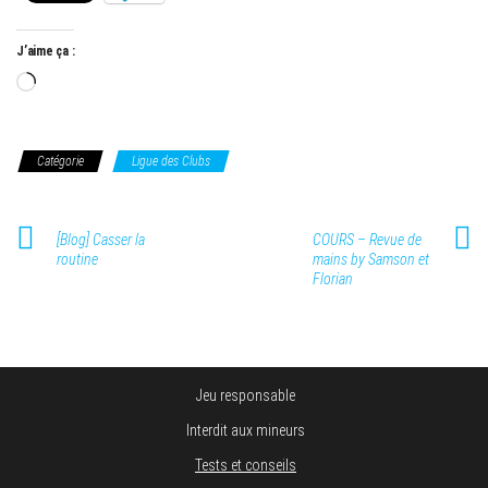
J’aime ça :
Chargement…
Catégorie
Ligue des Clubs
[Blog] Casser la
COURS – Revue de
routine
mains by Samson et
Florian
Jeu responsable
Interdit aux mineurs
Tests et conseils