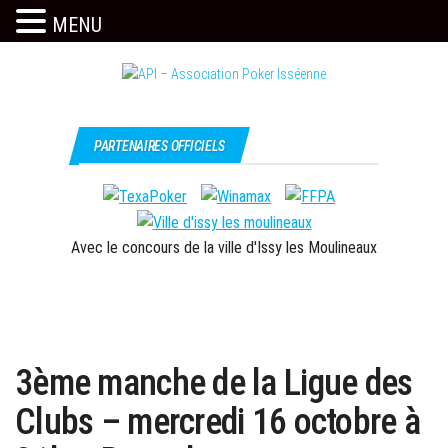
MENU
Skip
to
the
Issy
API –
content
c'est
Association
PARTENAIRES OFFICIELS
l'API
Poker
Isséenne
Avec le concours de la ville d'Issy les Moulineaux
3ème manche de la Ligue des
Clubs – mercredi 16 octobre à