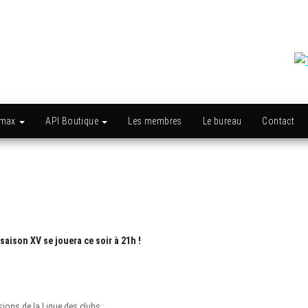
amax
API Boutique
Les membres
Le bureau
Contact
aison XV se jouera ce soir à 21h !
sions de la Ligue des clubs :