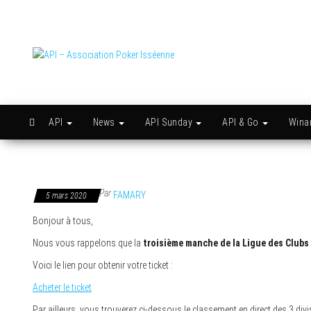
Skip
to
the
content
API –
Issy
c'est
Association
l'API
Poker
Isséenne
API
News
API Sunday
API & Go
Win
Par
FAMARY
5 mars 2020
Bonjour à tous,
Nous vous rappelons que la
troisième manche de la Ligue des Clubs s
Voici le lien pour obtenir votre ticket :
Acheter le ticket
Par ailleurs, vous trouverez ci-dessous le classement en direct des 3 divi