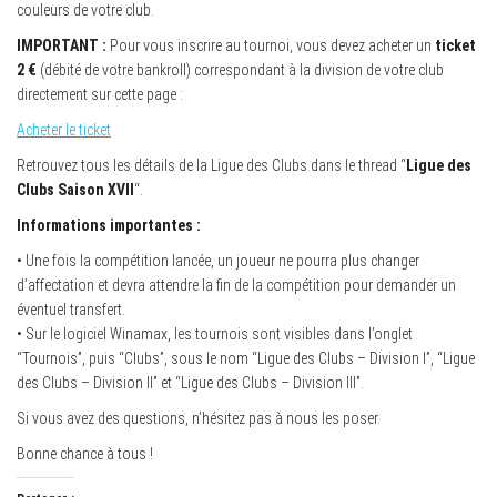
couleurs de votre club.
IMPORTANT :
Pour vous inscrire au tournoi, vous devez acheter un
ticket
2 €
(débité de votre bankroll) correspondant à la division de votre club
directement sur cette page :
Acheter le ticket
Retrouvez tous les détails de la Ligue des Clubs dans le thread “
Ligue des
Clubs Saison XVII
“.
Informations importantes :
• Une fois la compétition lancée, un joueur ne pourra plus changer
d’affectation et devra attendre la fin de la compétition pour demander un
éventuel transfert.
• Sur le logiciel Winamax, les tournois sont visibles dans l’onglet
“Tournois”, puis “Clubs”, sous le nom “Ligue des Clubs – Division I”, “Ligue
des Clubs – Division II” et “Ligue des Clubs – Division III”.
Si vous avez des questions, n’hésitez pas à nous les poser.
Bonne chance à tous !