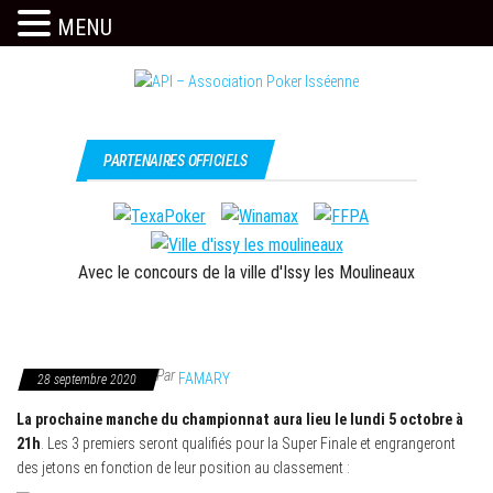
MENU
Skip
to
the
Issy
API –
content
c'est
Association
PARTENAIRES OFFICIELS
l'API
Poker
Isséenne
Avec le concours de la ville d'Issy les Moulineaux
Par
FAMARY
28 septembre 2020
La prochaine manche du championnat aura lieu le lundi 5 octobre à
21h
. Les 3 premiers seront qualifiés pour la Super Finale et engrangeront
des jetons en fonction de leur position au classement :