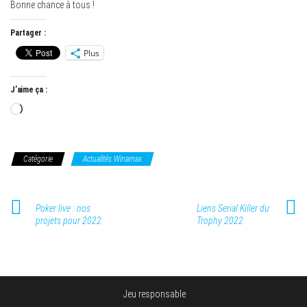
Bonne chance à tous !
Partager :
Plus
J’aime ça :
Chargement…
Catégorie
Actualités Winamax
Poker live : nos
Liens Serial Killer du
projets pour 2022
Trophy 2022
Jeu responsable