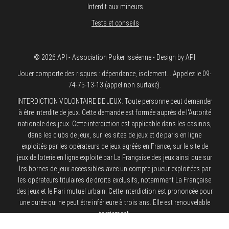
Interdit aux mineurs
Tests et conseils
© 2026 API - Association Poker Isséenne - Design by API
Jouer comporte des risques : dépendance, isolement... Appelez le 09-
74-75-13-13 (appel non surtaxé).
INTERDICTION VOLONTAIRE DE JEUX: Toute personne peut demander
à être interdite de jeux. Cette demande est formée auprès de l'Autorité
nationale des jeux. Cette interdiction est applicable dans les casinos,
dans les clubs de jeux, sur les sites de jeux et de paris en ligne
exploités par les opérateurs de jeux agréés en France, sur le site de
jeux de loterie en ligne exploité par La Française des jeux ainsi que sur
les bornes de jeux accessibles avec un compte joueur exploitées par
les opérateurs titulaires de droits exclusifs, notamment La Française
des jeux et le Pari mutuel urbain. Cette interdiction est prononcée pour
une durée qui ne peut être inférieure à trois ans. Elle est renouvelable
tacitement.