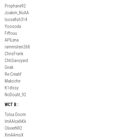
Prophane92
Joakim_NoAA
loosefish314
Yooooda
Fiffouu
APILena
rammstein268
ChrisFrank
ChtiSavoyard
Gnak
Re-Creatif
Makoche
K1dIssy
NoDoubt_92
WCT B :
Tolsa Doom
ImAAlcalliKk
OlivierN92
XmAAmsX