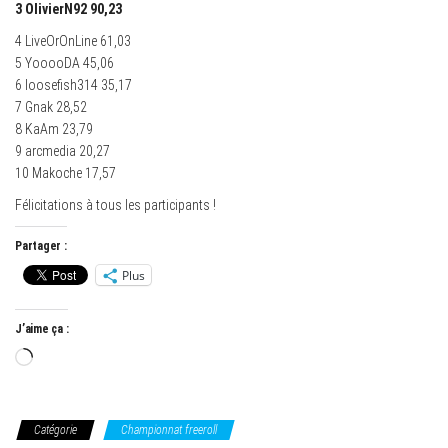
3 OlivierN92 90,23
4 LiveOrOnLine 61,03
5 YooooDA 45,06
6 loosefish314 35,17
7 Gnak 28,52
8 KaAm 23,79
9 arcmedia 20,27
10 Makoche 17,57
Félicitations à tous les participants !
Partager :
Plus
J’aime ça :
Chargement…
Catégorie
Championnat freeroll