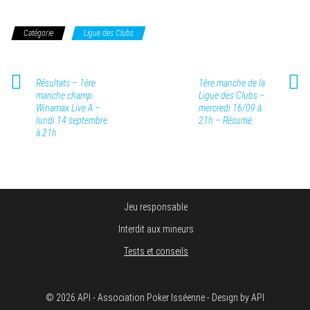
Catégorie
Ligue des Clubs
Résultats – 1ère
1ère manche de la
manche champ.
Ligue des Clubs –
Winamax Live A –
mercredi 16/09 à
lundi 14 septembre
21h – Résumé
à 21h
Jeu responsable
Interdit aux mineurs
Tests et conseils
© 2026 API - Association Poker Isséenne - Design by API