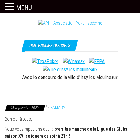
MENU
Skip
to
the
Issy
API –
content
c'est
Association
PARTENAIRES OFFICIELS
l'API
Poker
Isséenne
Avec le concours de la ville d'Issy les Moulineaux
Par
FAMARY
16 septembre 2020
Bonjour à tous,
Nous vous rappelons que la
première manche de la Ligue des Clubs
saison XVI se jouera ce soir à 21h !