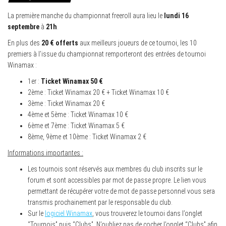
La première manche du championnat freeroll aura lieu le
lundi 16
septembre
à
21h
.
En plus des
20 € offerts
aux meilleurs joueurs de ce tournoi, les 10
premiers à l’issue du championnat remporteront des entrées de tournoi
Winamax :
1er :
Ticket Winamax 50 €
2ème : Ticket Winamax 20 € + Ticket Winamax 10 €
3ème : Ticket Winamax 20 €
4ème et 5ème : Ticket Winamax 10 €
6ème et 7ème : Ticket Winamax 5 €
8ème, 9ème et 10ème : Ticket Winamax 2 €
Informations importantes :
Les tournois sont réservés aux membres du club inscrits sur le
forum et sont accessibles par mot de passe propre. Le lien vous
permettant de récupérer votre de mot de passe personnel vous sera
transmis prochainement par le responsable du club.
Sur le
logiciel Winamax
, vous trouverez le tournoi dans l’onglet
“Tournois” puis “Clubs”. N’oubliez pas de cocher l’onglet “Clubs” afin