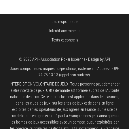
Jeu responsable
Interdit aux mineurs
Tests et conseils
© 2026 API - Association Poker Isséenne - Design by API
Jouer comporte des risques : dépendance, isolement... Appelez le 09-
74-75-13-13 (appel non surtaxé).
INTERDICTION VOLONTAIRE DE JEUX: Toute personne peut demander
à être interdite de jeux. Cette demande est formée auprès de l'Autorité
nationale des jeux. Cette interdiction est applicable dans les casinos,
dans les clubs de jeux, sur les sites de jeux et de paris en ligne
exploités par les opérateurs de jeux agréés en France, sur le site de
jeux de loterie en ligne exploité par La Française des jeux ainsi que sur
les bornes de jeux accessibles avec un compte joueur exploitées par
les opérateurs titulaires de droits exclusifs, notamment La Française