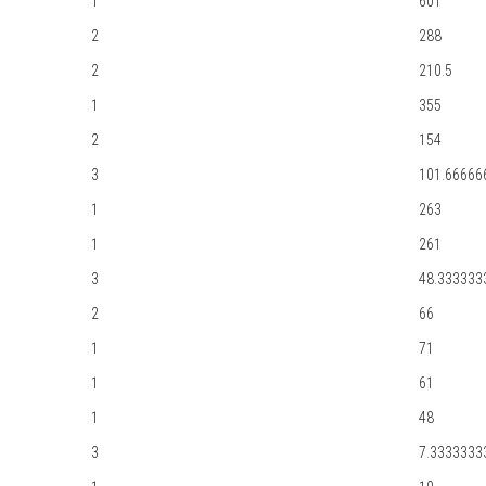
1
601
2
288
2
210.5
1
355
2
154
3
101.66666
1
263
1
261
3
48.333333
2
66
1
71
1
61
1
48
3
7.3333333