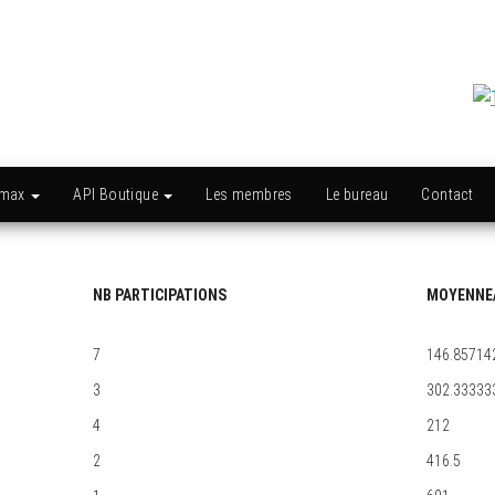
amax
API Boutique
Les membres
Le bureau
Contact
NB PARTICIPATIONS
MOYENNE
7
146.85714
3
302.33333
4
212
2
416.5