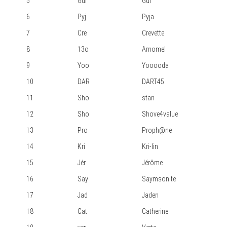
5
Gui
Gui
6
Pyj
Pyja
7
Cre
Crevette
8
13o
Arnomel
9
Yoo
Yooooda
10
DAR
DART45
11
Sho
stan
12
Sho
Shove4value
13
Pro
Proph@ne
14
Kri
Kri-lin
15
Jér
Jérôme
16
Say
Saymsonite
17
Jad
Jaden
18
Cat
Catherine