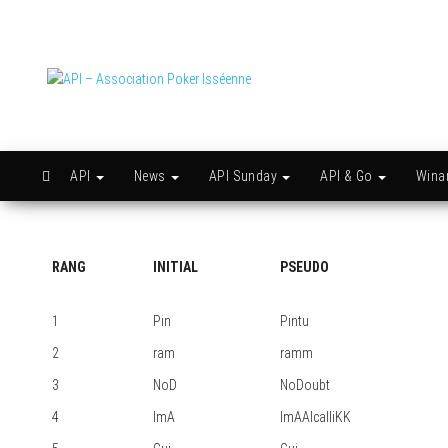
Skip
to
the
content
API –
Issy
c'est
Association
l'API
Poker
Isséenne
API
News
API Sunday
API & Go
Win
RANG
INITIAL
PSEUDO
1
Pin
Pintu
2
ram
ramm
3
NoD
NoDoubt
4
ImA
ImAAlcalliKK