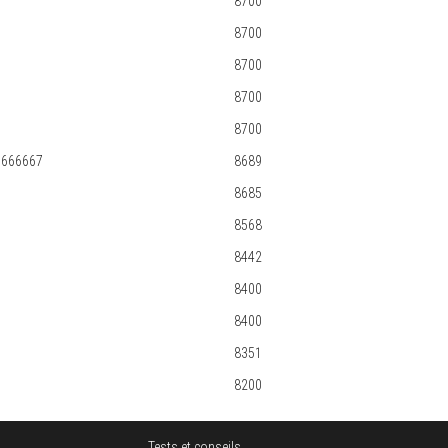
8700
8700
8700
8700
8700
6666667
8689
8685
8568
8442
8400
8400
8351
8200
Tests et conseils