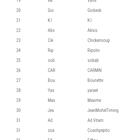
19
ver
Verte
20
Gio
Giobeck
21
K1
K1
22
Abs
Absis
23
Cik
Chickensoup
24
Rip
Ripolin
25
sob
sobab
26
CAR
CARMIN
27
Bou
Bounette
28
Yas
yarael
29
Max
Maxime
30
Jea
JeanMichelTiming
31
Ad
Ad Vitam
31
coa
Coachpepito