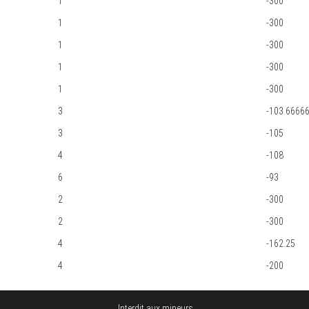
1
-300
1
-300
1
-300
1
-300
1
-300
3
-103.6666
3
-105
4
-108
6
-93
2
-300
2
-300
4
-162.25
4
-200
Interdit aux mineurs