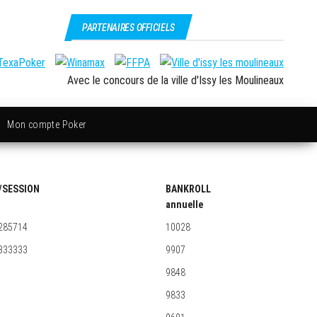
PARTENAIRES OFFICIELS
Avec le concours de la ville d'Issy les Moulineaux
Mon compte Poker
/SESSION
BANKROLL
annuelle
285714
10028
333333
9907
9848
9833