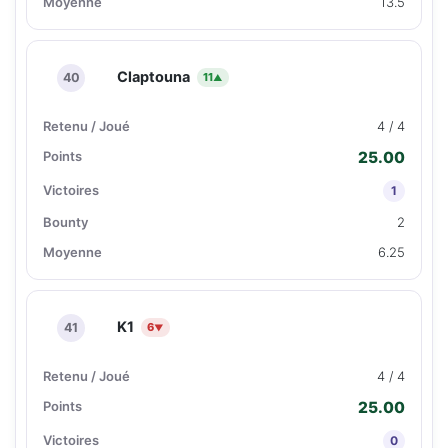
13.5
Claptouna
40
11
▲
4 / 4
25.00
1
2
6.25
K1
41
6
▼
4 / 4
25.00
0