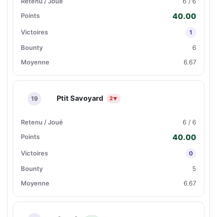
6 / 6
40.00
1
6
6.67
Ptit Savoyard
19
2
▼
6 / 6
40.00
0
5
6.67