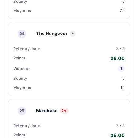
6
7.4
The Hengover
24
=
3 / 3
36.00
1
5
12
Mandrake
25
7
▼
3 / 3
35.00