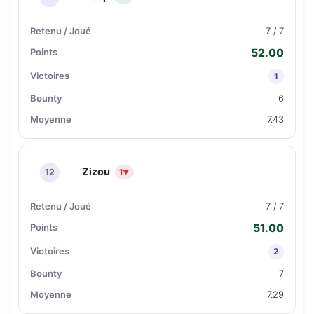
7 / 7
52.00
1
6
7.43
Zizou
12
1
▼
7 / 7
51.00
2
7
7.29