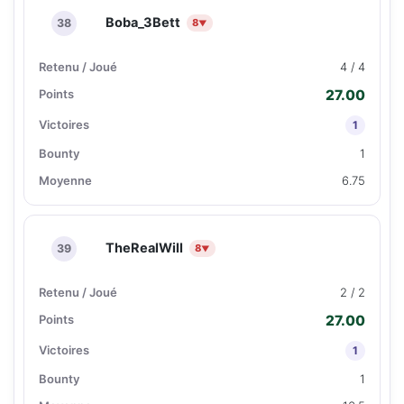
Boba_3Bett
38
8
▼
4 / 4
27.00
1
1
6.75
TheRealWill
39
8
▼
2 / 2
27.00
1
1