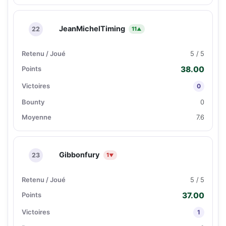
JeanMichelTiming
22
11
▲
5 / 5
38.00
0
0
7.6
Gibbonfury
23
1
▼
5 / 5
37.00
1