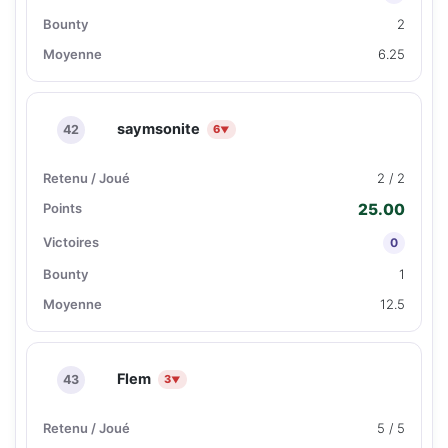
2
6.25
saymsonite
42
6
▼
2 / 2
25.00
0
1
12.5
Flem
43
3
▼
5 / 5