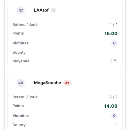
LAAtof
47
=
4 / 4
15.00
0
1
3.75
MegaSouche
48
2
▼
2 / 2
14.00
0
1