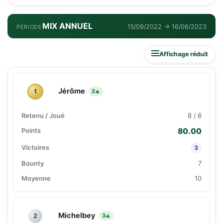
MIX ANNUEL
15/09/2022 → 16/06/2023
PÉRIODE
Affichage réduit
Jérôme
1
2
▲
8 / 8
80.00
3
7
10
Michelbey
2
3
▲