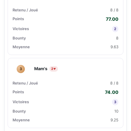
8 / 8
77.00
2
8
9.63
Mam's
3
2
▼
8 / 8
74.00
3
10
9.25