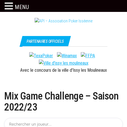
MENU
Skip
to
the
Issy
API –
content
c'est
Association
PARTENAIRES OFFICIELS
l'API
Poker
Isséenne
Avec le concours de la ville d'Issy les Moulineaux
Mix Game Challenge – Saison
2022/23