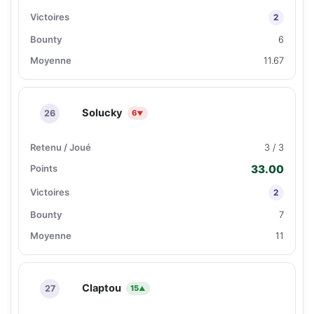
2
6
11.67
Solucky
26
6
▼
3 / 3
33.00
2
7
11
Claptou
27
15
▲