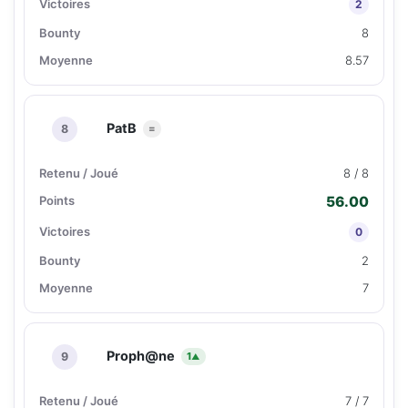
2
8
8.57
PatB
8
=
8 / 8
56.00
0
2
7
Proph@ne
9
1
▲
7 / 7