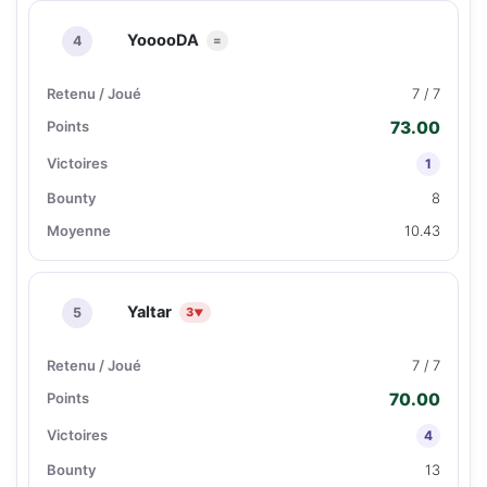
YooooDA
4
=
7 / 7
73.00
1
8
10.43
Yaltar
5
3
▼
7 / 7
70.00
4
13