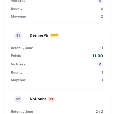
0
0
2
DernierPli
51
NEW
1 / 1
11.00
0
1
11
NoDoubt
52
2
▼
2 / 2