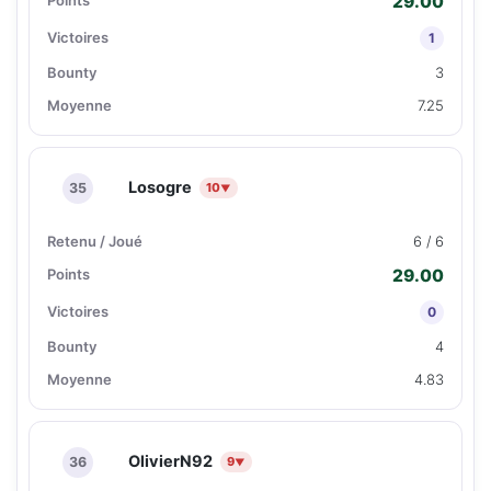
29.00
1
3
7.25
Losogre
35
10
▼
6 / 6
29.00
0
4
4.83
OlivierN92
36
9
▼